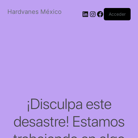
Hardvanes México
LinkedIn
Instagram
Facebook
Acceder
¡Disculpa este
desastre! Estamos