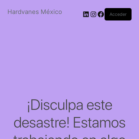
Hardvanes México
LinkedIn
Instagram
Facebook
Acceder
¡Disculpa este
desastre! Estamos