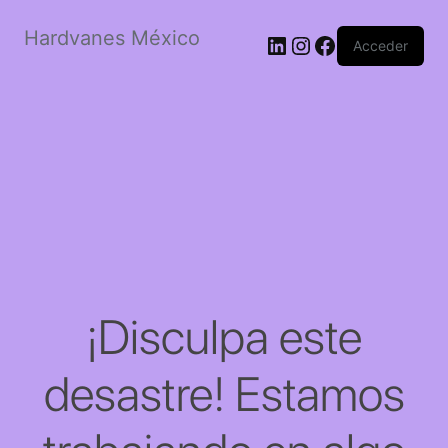
Hardvanes México
LinkedIn
Instagram
Facebook
Acceder
¡Disculpa este
desastre! Estamos