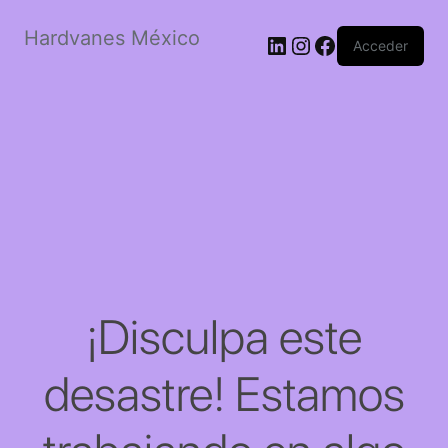
Hardvanes México
LinkedIn
Instagram
Facebook
Acceder
¡Disculpa este
desastre! Estamos