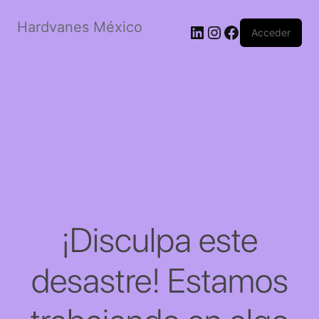
Hardvanes México
LinkedIn
Instagram
Facebook
Acceder
¡Disculpa este
desastre! Estamos