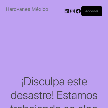
Hardvanes México
LinkedIn
Instagram
Facebook
Acceder
¡Disculpa este
desastre! Estamos