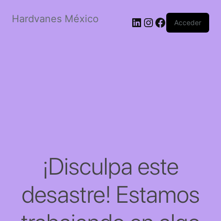
Hardvanes México
LinkedIn
Instagram
Facebook
Acceder
¡Disculpa este
desastre! Estamos