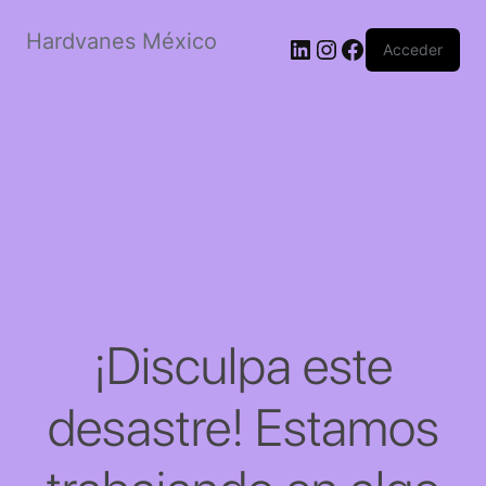
Hardvanes México
LinkedIn
Instagram
Facebook
Acceder
¡Disculpa este
desastre! Estamos