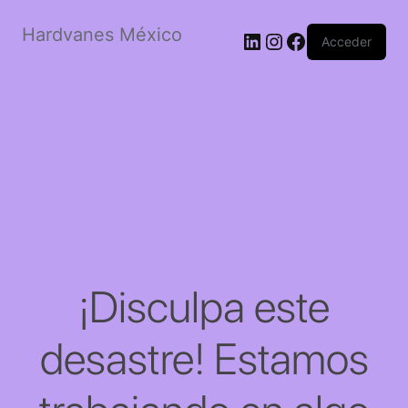
Hardvanes México
LinkedIn
Instagram
Facebook
Acceder
¡Disculpa este
desastre! Estamos