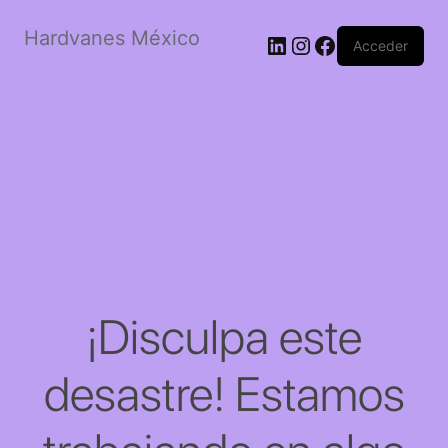
Hardvanes México
LinkedIn
Instagram
Facebook
Acceder
¡Disculpa este
desastre! Estamos