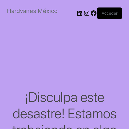
Hardvanes México
LinkedIn
Instagram
Facebook
Acceder
¡Disculpa este
desastre! Estamos