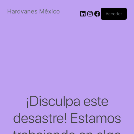
Hardvanes México
LinkedIn
Instagram
Facebook
Acceder
¡Disculpa este
desastre! Estamos