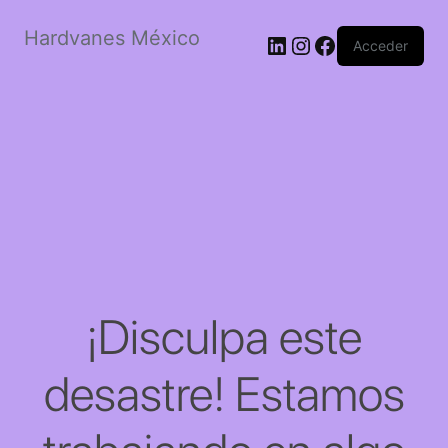
Hardvanes México
LinkedIn
Instagram
Facebook
Acceder
¡Disculpa este
desastre! Estamos