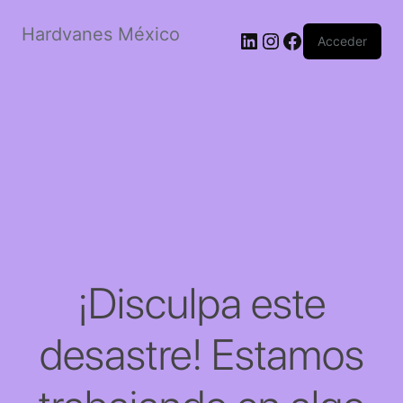
Hardvanes México
LinkedIn
Instagram
Facebook
Acceder
¡Disculpa este
desastre! Estamos