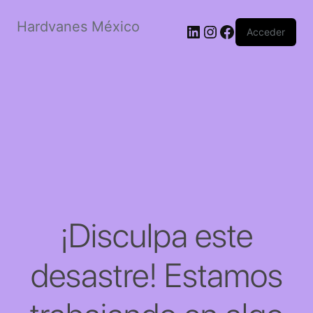
Hardvanes México
LinkedIn
Instagram
Facebook
Acceder
¡Disculpa este
desastre! Estamos