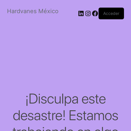
Hardvanes México
LinkedIn
Instagram
Facebook
Acceder
¡Disculpa este
desastre! Estamos