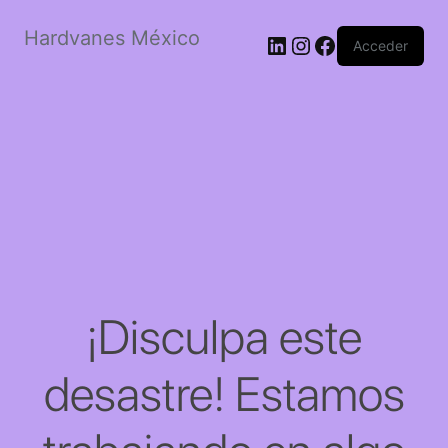
Hardvanes México
LinkedIn
Instagram
Facebook
Acceder
¡Disculpa este
desastre! Estamos