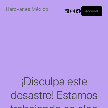
Hardvanes México
LinkedIn
Instagram
Facebook
Acceder
¡Disculpa este
desastre! Estamos