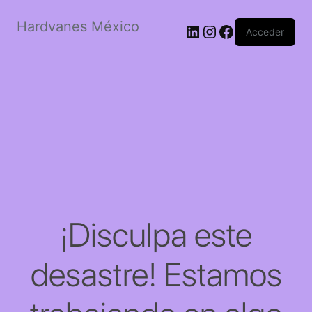
Hardvanes México
LinkedIn
Instagram
Facebook
Acceder
¡Disculpa este
desastre! Estamos