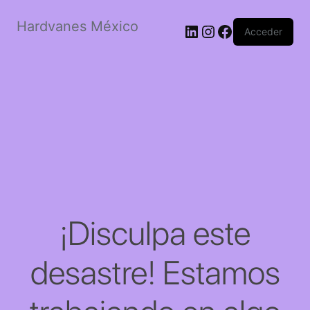
Hardvanes México
LinkedIn
Instagram
Facebook
Acceder
¡Disculpa este
desastre! Estamos