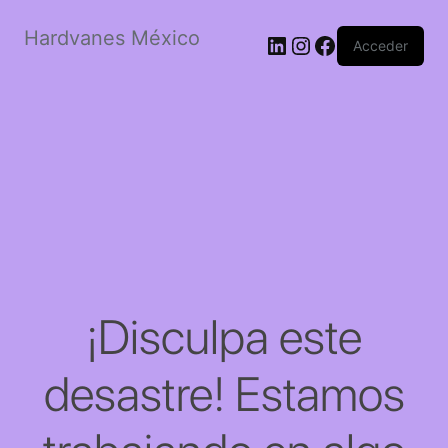
Hardvanes México
LinkedIn
Instagram
Facebook
Acceder
¡Disculpa este
desastre! Estamos