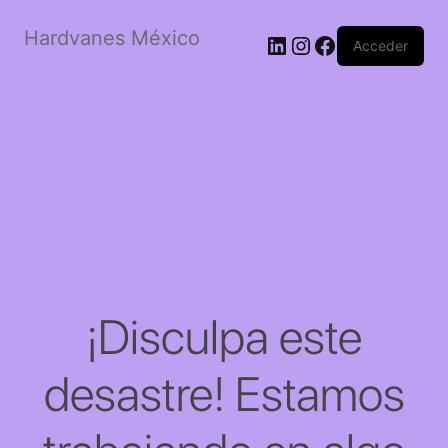
Hardvanes México
LinkedIn
Instagram
Facebook
Acceder
¡Disculpa este
desastre! Estamos