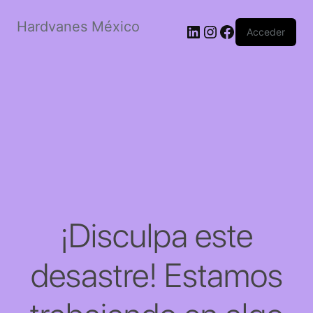
Hardvanes México
LinkedIn
Instagram
Facebook
Acceder
¡Disculpa este
desastre! Estamos