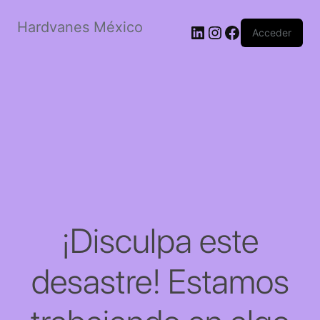
Hardvanes México
LinkedIn
Instagram
Facebook
Acceder
¡Disculpa este
desastre! Estamos