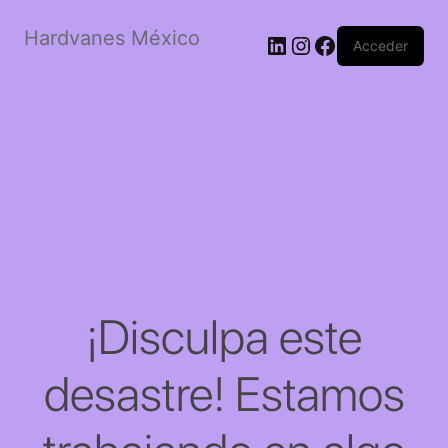
Hardvanes México
LinkedIn
Instagram
Facebook
Acceder
¡Disculpa este
desastre! Estamos