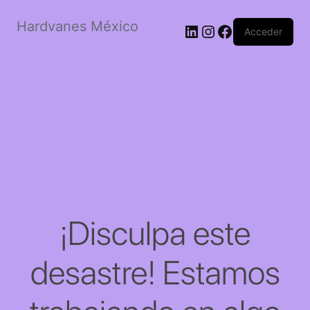
Hardvanes México
LinkedIn
Instagram
Facebook
Acceder
¡Disculpa este
desastre! Estamos