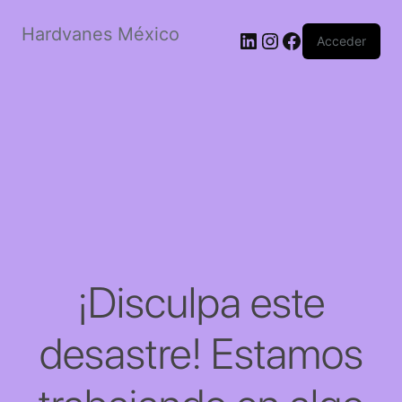
Hardvanes México
LinkedIn
Instagram
Facebook
Acceder
¡Disculpa este
desastre! Estamos