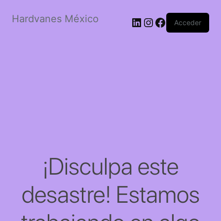
Hardvanes México
LinkedIn
Instagram
Facebook
Acceder
¡Disculpa este
desastre! Estamos