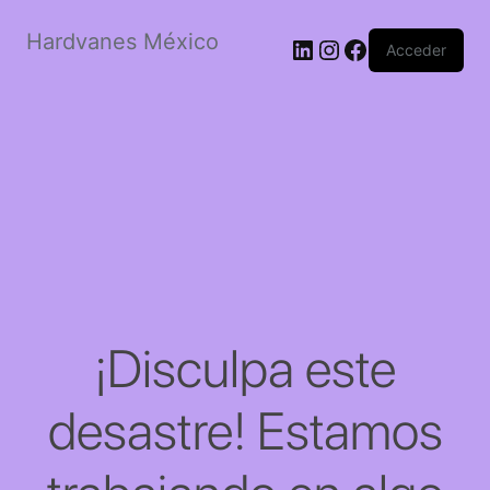
Hardvanes México
LinkedIn
Instagram
Facebook
Acceder
¡Disculpa este
desastre! Estamos