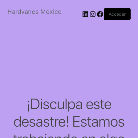
Hardvanes México
LinkedIn
Instagram
Facebook
Acceder
¡Disculpa este
desastre! Estamos