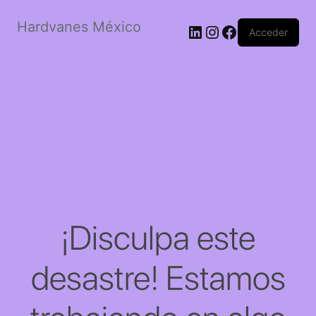
Hardvanes México
LinkedIn
Instagram
Facebook
Acceder
¡Disculpa este
desastre! Estamos