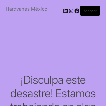
Hardvanes México
LinkedIn
Instagram
Facebook
Acceder
¡Disculpa este
desastre! Estamos