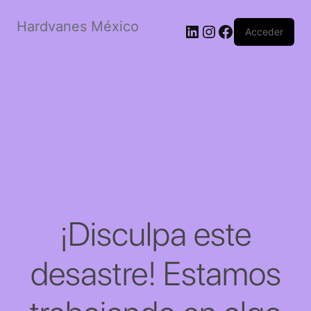
Hardvanes México
LinkedIn
Instagram
Facebook
Acceder
¡Disculpa este
desastre! Estamos