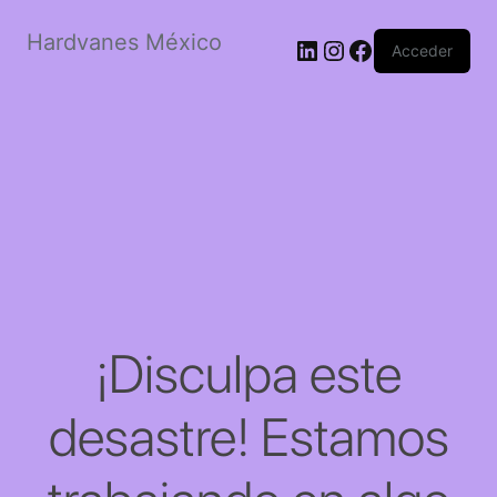
Hardvanes México
LinkedIn
Instagram
Facebook
Acceder
¡Disculpa este
desastre! Estamos