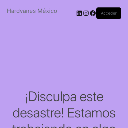
Hardvanes México
LinkedIn
Instagram
Facebook
Acceder
¡Disculpa este
desastre! Estamos