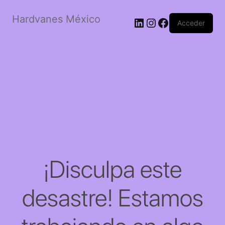
Hardvanes México
LinkedIn
Instagram
Facebook
Acceder
¡Disculpa este
desastre! Estamos