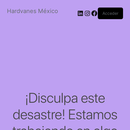
Hardvanes México
LinkedIn
Instagram
Facebook
Acceder
¡Disculpa este
desastre! Estamos