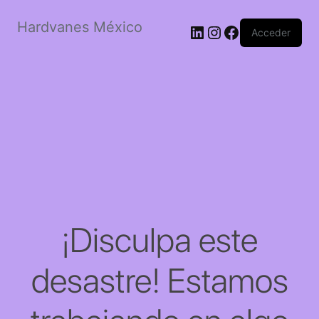
Hardvanes México
LinkedIn
Instagram
Facebook
Acceder
¡Disculpa este
desastre! Estamos