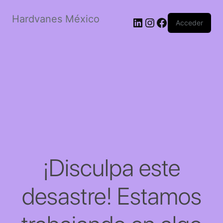
Hardvanes México
LinkedIn
Instagram
Facebook
Acceder
¡Disculpa este
desastre! Estamos