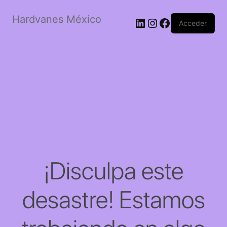
Hardvanes México
LinkedIn
Instagram
Facebook
Acceder
¡Disculpa este
desastre! Estamos