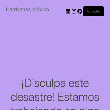
Hardvanes México
LinkedIn
Instagram
Facebook
Acceder
¡Disculpa este
desastre! Estamos