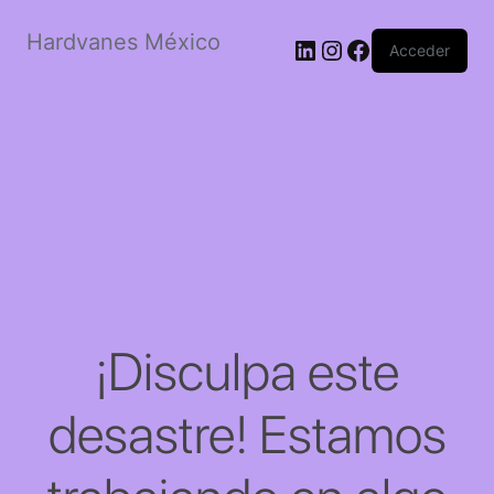
Hardvanes México
LinkedIn
Instagram
Facebook
Acceder
¡Disculpa este
desastre! Estamos