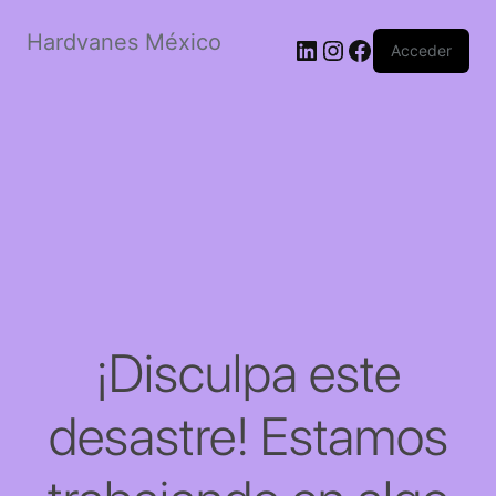
Hardvanes México
LinkedIn
Instagram
Facebook
Acceder
¡Disculpa este
desastre! Estamos