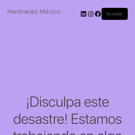
Hardvanes México
LinkedIn
Instagram
Facebook
Acceder
¡Disculpa este
desastre! Estamos