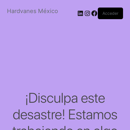
Hardvanes México
LinkedIn
Instagram
Facebook
Acceder
¡Disculpa este
desastre! Estamos