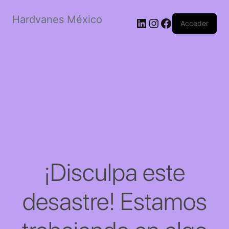
Hardvanes México
LinkedIn
Instagram
Facebook
Acceder
¡Disculpa este
desastre! Estamos