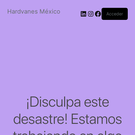
Hardvanes México
LinkedIn
Instagram
Facebook
Acceder
¡Disculpa este
desastre! Estamos