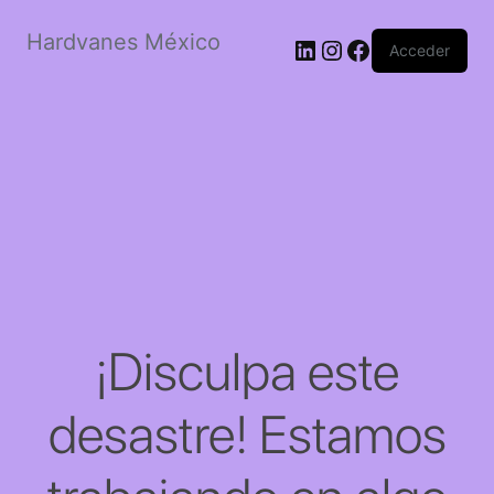
Hardvanes México
LinkedIn
Instagram
Facebook
Acceder
¡Disculpa este
desastre! Estamos