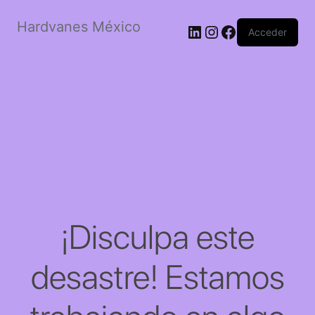
Hardvanes México
LinkedIn
Instagram
Facebook
Acceder
¡Disculpa este
desastre! Estamos