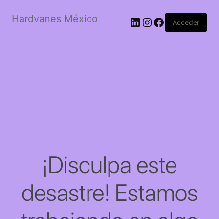
Hardvanes México
LinkedIn
Instagram
Facebook
Acceder
¡Disculpa este
desastre! Estamos